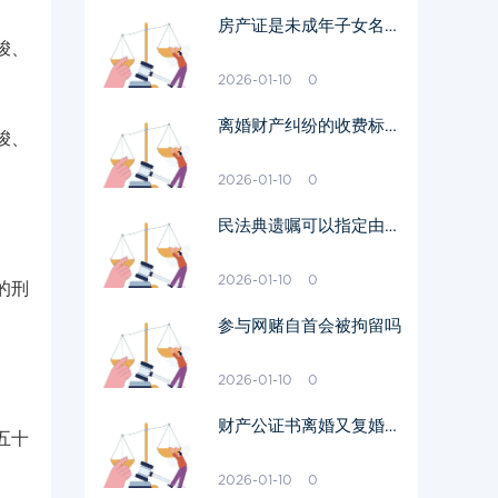
房产证是未成年子女名字
唆、
怎么转到父母名下
2026-01-10
0
离婚财产纠纷的收费标准
唆、
是怎么样的
2026-01-10
0
民法典遗嘱可以指定由某
个继承人继承吗
2026-01-10
0
的刑
参与网赌自首会被拘留吗
2026-01-10
0
财产公证书离婚又复婚仍
五十
然有效吗
2026-01-10
0