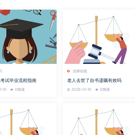
习
法律在线
学考试毕业流程指南
老人去世了自书遗嘱有效吗
1-10
0阅读
2026-01-10
0阅读