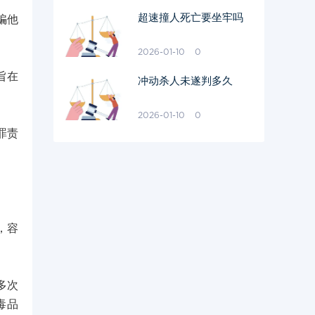
超速撞人死亡要坐牢吗
骗他
2026-01-10
0
旨在
冲动杀人未遂判多久
2026-01-10
0
罪责
，容
多次
毒品