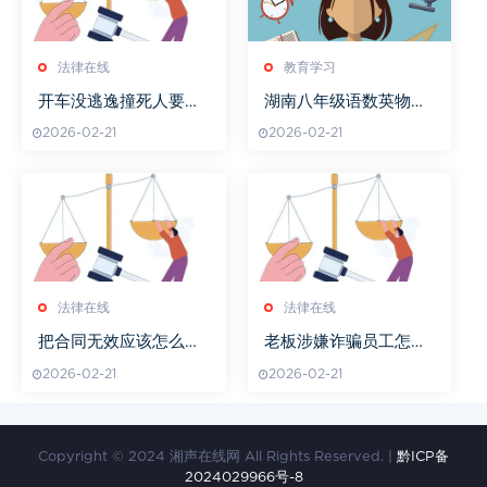
法律在线
教育学习
开车没逃逸撞死人要坐
湖南八年级语数英物难
牢吗
点突破技巧
2026-02-21
2026-02-21
法律在线
法律在线
把合同无效应该怎么处
老板涉嫌诈骗员工怎么
理
判
2026-02-21
2026-02-21
Copyright © 2024 湘声在线网 All Rights Reserved. |
黔ICP备
2024029966号-8