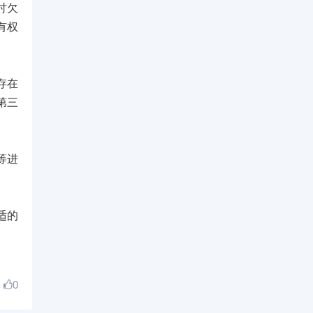
讨欠
有权
存在
第三
等进
适的
0