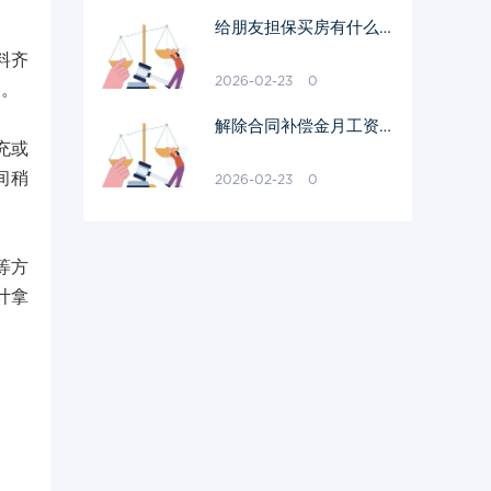
给朋友担保买房有什么风
险
料齐
2026-02-23
0
查。
解除合同补偿金月工资怎
充或
样算
间稍
2026-02-23
0
等方
计拿