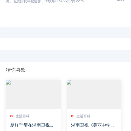
流。若您的权利被侵害，请联系123456@qq.com
猜你喜欢
生活百科
生活百科
易烊千玺在湖南卫视的
湖南卫视《美丽中学
表现与节目效果分析
生》节目解析,青春校园