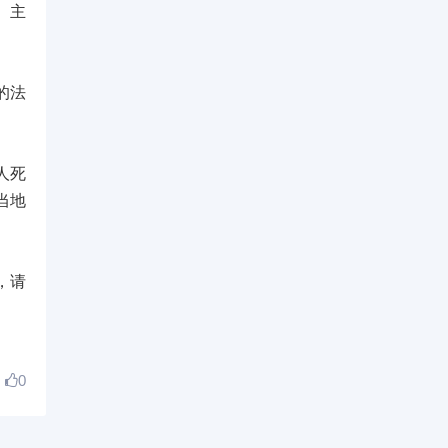
。主
的法
人死
当地
，请
0