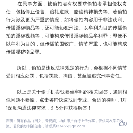
在民事方面，被偷拍者有权要求偷拍者承担侵权责
任，包括停止侵害、赔礼道歉、赔偿精神损失等。若偷拍
行为涉及更为严重的情况，如将偷拍内容用于非法获利、
传播淫秽物品等，还可能触犯刑法。以牟利为目的传播偷
拍的淫秽视频等，可能构成传播淫秽物品牟利罪；即便不
以牟利为目的，但传播范围较广、情节严重，也可能构成
传播淫秽物品罪。
所以，偷拍是违反法律规定的行为，会根据不同情节
受到相应处罚，包括罚款、拘留，甚至被追究刑事责任。
以上是关于偷手机卖钱要坐牢吗的相关回答，遇到相
似问题不要慌，点击咨询快速找到专业、合适的律师，1对
1深度沟通法律需求，3~5分钟获得解答！
声明：所有作品（图文、音视频）均由用户自行上传分享，仅供网友学习交
0
流。若您的权利被侵害，请联系123456@qq.com