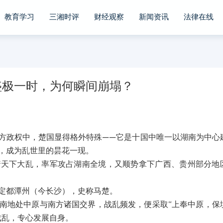
教育学习
三湘时评
财经观察
新闻资讯
法律在线
盛极一时，为何瞬间崩塌？
方政权中，楚国显得格外特殊——它是十国中唯一以湖南为中心
，成为乱世里的昙花一现。
着天下大乱，率军攻占湖南全境，又顺势拿下广西、贵州部分地
定都潭州（今长沙），史称马楚。
南地处中原与南方诸国交界，战乱频发，便采取“上奉中原，保
战乱，专心发展自身。