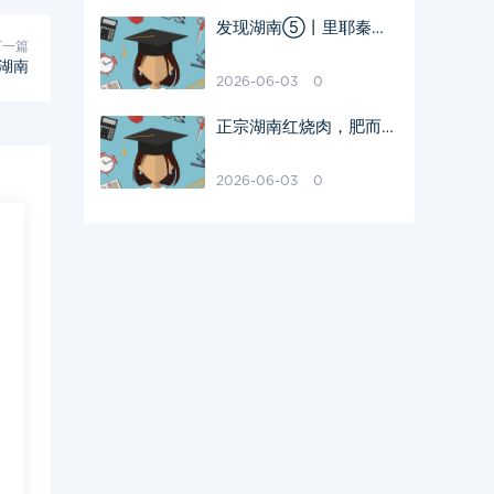
发现湖南⑤丨里耶秦
下一篇
简：“复活”秦历史
湖南
2026-06-03
0
正宗湖南红烧肉，肥而不
腻红亮入味，家常做法零
失败
2026-06-03
0