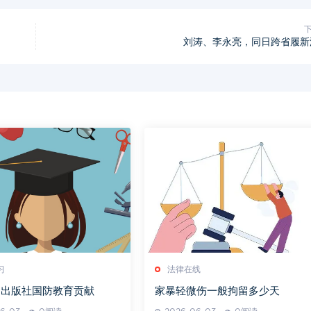
刘涛、李永亮，同日跨省履新
习
法律在线
民出版社国防教育贡献
家暴轻微伤一般拘留多少天