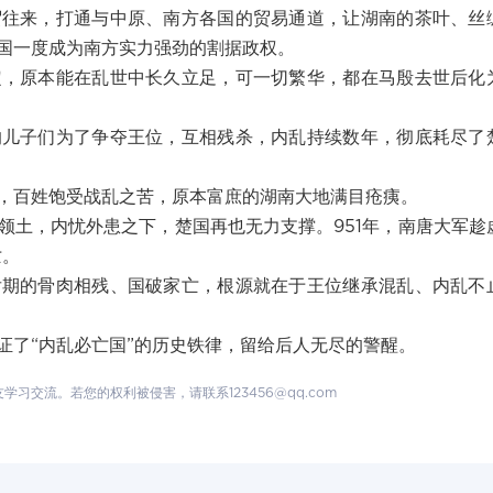
贸往来，打通与中原、南方各国的贸易通道，让湖南的茶叶、丝
国一度成为南方实力强劲的割据政权。
定，原本能在乱世中长久立足，可一切繁华，都在马殷去世后化
的儿子们为了争夺王位，互相残杀，内乱持续数年，彻底耗尽了
，百姓饱受战乱之苦，原本富庶的湖南大地满目疮痍。
领土，内忧外患之下，楚国再也无力支撑。951年，南唐大军趁
亡。
后期的骨肉相残、国破家亡，根源就在于王位继承混乱、内乱不
证了“内乱必亡国”的历史铁律，留给后人无尽的警醒。
交流。若您的权利被侵害，请联系123456@qq.com