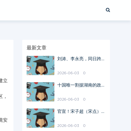
最新文章
刘涛、李永亮，同日跨省
履新湖南
2026-06-03
0
建立
十国唯一割据湖南的政
权！楚国盛极一时，为何
区，
瞬间崩塌？
2026-06-03
0
官宣！宋子超（宋点）任
湖南广播电视台副台长！
境安
试用期一年
2026-06-03
0