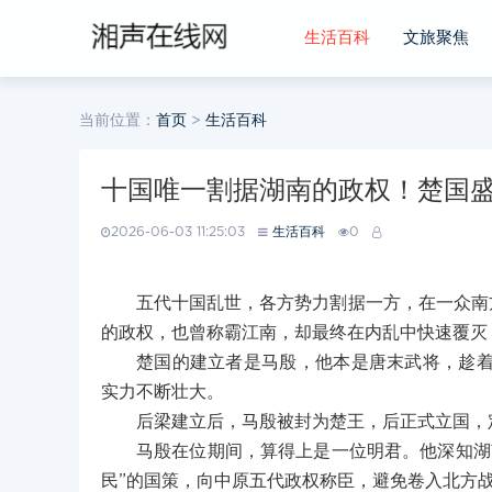
生活百科
文旅聚焦
当前位置：
首页
>
生活百科
十国唯一割据湖南的政权！楚国
2026-06-03 11:25:03
生活百科
0
五代十国乱世，各方势力割据一方，在一众南
的政权，也曾称霸江南，却最终在内乱中快速覆灭
楚国的建立者是马殷，他本是唐末武将，趁
实力不断壮大。
后梁建立后，马殷被封为楚王，后正式立国，
马殷在位期间，算得上是一位明君。他深知湖
民”的国策，向中原五代政权称臣，避免卷入北方