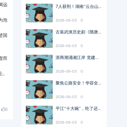
绸远
7人获刑！湖南“云台山
茶旅”非法集资案一审宣
判，李亮被判无期
为泡
2026-06-03
0
古装武侠历史剧《隋唐英
楚国
雄》系列
2026-06-03
0
浙商潮涌湘江岸 党建引
虚而
领谱新篇——湘潭市浙江
商会发展侧记
2026-06-03
0
止。
聚焦公路安全！华容全面
部署隐患大排查大整治，
筑牢通行防护网
2026-06-03
0
平江“十大碗”，吃了还想
0
吃
2026-06-03
0