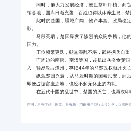
同时，他大力发展经济，鼓励茶叶种植、商
销各地，国库日渐充盈，百姓也得以休养生息，楚
此时的楚国，疆域广阔、物产丰富、政局稳
影。
马殷死后，楚国爆发了惨烈的众驹争槽，他
国力。
王位频繁更迭，朝堂混乱不堪，武将拥兵自重
而周边的南唐、南汉等国，趁机出兵蚕食楚国
入，轻易攻占潭州，存续44年的马楚政权就此灭
纵观楚国兴衰，从马殷时期的国泰民安，到
即便占据富庶之地，也经不起无休止的内耗。
在五代十国的乱世中，楚国的灭亡，也再次印
声明：所有作品（图文、音视频）均由用户自行上传分享，仅供网友学习