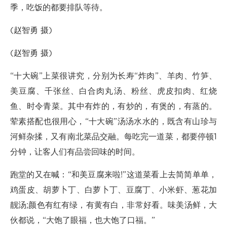
季，吃饭的都要排队等待。
(赵智勇 摄)
(赵智勇 摄)
“十大碗”上菜很讲究，分别为长寿“炸肉”、羊肉、竹笋、
美豆腐、千张丝、白合肉丸汤、粉丝、虎皮扣肉、红烧
鱼、时令青菜。其中有炸的，有炒的，有煲的，有蒸的。
荤素搭配也很用心，“十大碗”汤汤水水的，既含有山珍与
河鲜杂揉，又有南北菜品交融。每吃完一道菜，都要停顿1
分钟，让客人们有品尝回味的时间。
跑堂的又在喊：“和美豆腐来啦!”这道菜看上去简简单单，
鸡蛋皮、胡萝卜丁、白萝卜丁、豆腐丁、小米虾、葱花加
靓汤;颜色有红有绿，有黄有白，非常好看。味美汤鲜，大
伙都说，“大饱了眼福，也大饱了口福。”