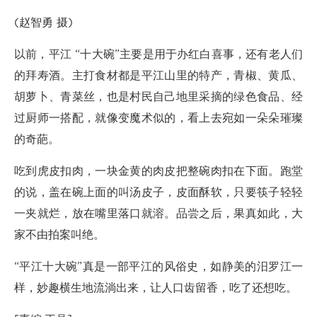
(赵智勇 摄)
以前，平江 “十大碗”主要是用于办红白喜事，还有老人们
的拜寿酒。主打食材都是平江山里的特产，青椒、黄瓜、
胡萝卜、青菜丝，也是村民自己地里采摘的绿色食品、经
过厨师一搭配，就像变魔术似的，看上去宛如一朵朵璀璨
的奇葩。
吃到虎皮扣肉，一块金黄的肉皮把整碗肉扣在下面。跑堂
的说，盖在碗上面的叫汤皮子，皮面酥软，只要筷子轻轻
一夹就烂，放在嘴里落口就溶。品尝之后，果真如此，大
家不由拍案叫绝。
“平江十大碗”真是一部平江的风俗史，如静美的汨罗江一
样，妙趣横生地流淌出来，让人口齿留香，吃了还想吃。