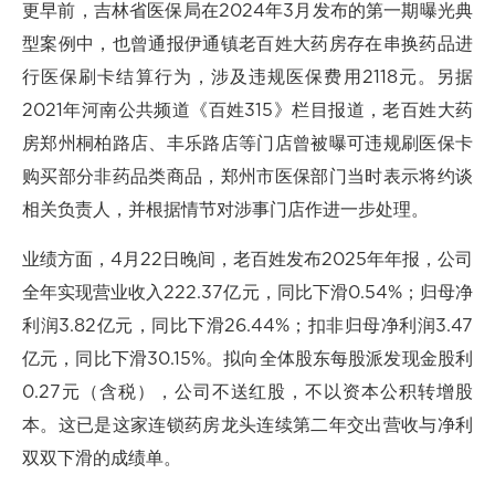
更早前，吉林省医保局在2024年3月发布的第一期曝光典
型案例中，也曾通报伊通镇老百姓大药房存在串换药品进
行医保刷卡结算行为，涉及违规医保费用2118元。另据
2021年河南公共频道《百姓315》栏目报道，老百姓大药
房郑州桐柏路店、丰乐路店等门店曾被曝可违规刷医保卡
购买部分非药品类商品，郑州市医保部门当时表示将约谈
相关负责人，并根据情节对涉事门店作进一步处理。
业绩方面，4月22日晚间，老百姓发布2025年年报，公司
全年实现营业收入222.37亿元，同比下滑0.54%；归母净
利润3.82亿元，同比下滑26.44%；扣非归母净利润3.47
亿元，同比下滑30.15%。拟向全体股东每股派发现金股利
0.27元（含税），公司不送红股，不以资本公积转增股
本。这已是这家连锁药房龙头连续第二年交出营收与净利
双双下滑的成绩单。