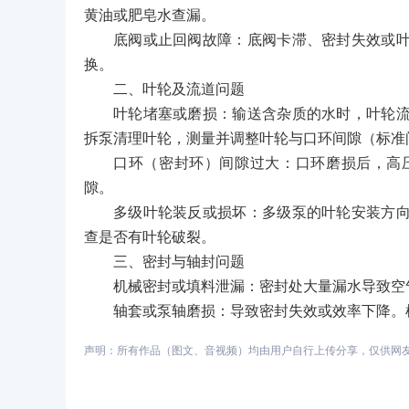
黄油或肥皂水查漏。
底阀或止回阀故障：底阀卡滞、密封失效或
换。
二、叶轮及流道问题
叶轮堵塞或磨损：输送含杂质的水时，叶轮
拆泵清理叶轮，测量并调整叶轮与口环间隙（标准间隙
口环（密封环）间隙过大：口环磨损后，高
隙。
多级叶轮装反或损坏：多级泵的叶轮安装方
查是否有叶轮破裂。
三、密封与轴封问题
机械密封或填料泄漏：密封处大量漏水导致空
轴套或泵轴磨损：导致密封失效或效率下降。
声明：所有作品（图文、音视频）均由用户自行上传分享，仅供网友学习