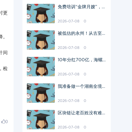
免费培训“金牌月嫂”，长
时更
沙民政职院助力乡土人才
培养
2026-07-08
0
被低估的永州！从古至今
降。
走出多少传奇历史名人？
2026-07-08
0
计间
10年分红700亿，海螺
水泥还是被骂“铁公鸡”
，检
2026-07-08
0
我准备做一个湖南全境小
众旅游路线推荐：第一站
长沙…
2026-07-08
0
区块链让老百姓没有难办
的事：访湖南智慧政务总
0
经理王超
2026-07-08
0