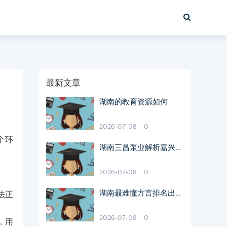
最新文章
湖南的教育资源如何
2026-07-08
0
个环
湖南三昌泵业解析嘉兴多
级双吸中开泵抽水不畅的
原因
2026-07-08
0
湖南最难懂方言排名出
法正
炉，郴州排第三，长沙倒
数，你的家乡呢？
2026-07-08
0
，用