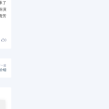
承了
扮演
龚芳
0
下一篇
介绍