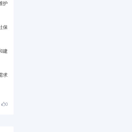
维护
社保
和建
需求
0