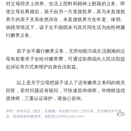
对父母经济上供养、生活上照料和精神上慰藉的义务。即
使父母在离婚后，孩子由另一方直接抚养，其与未直接抚
养方的亲子关系依然存在，未直接抚养方在年老、体弱、
病残等情况下，该子女不能因未与其共同生活为由拒绝履
行赡养义务。
若子女不履行赡养义务，无劳动能力或生活困难的父
母有权要求子女给付赡养费，可通过协商或向人民法院提
起诉讼等方式来维护自身合法权益。
以上是关于父母把孩子送人了还有赡养义务吗的相关
回答，若对问题还有疑问，可快速咨询律师，华律精选优
质律师，三重认证保护，请放心咨询。
声明：所有作品（图文、音视频）均由用户自行上传分享，仅供网友学习交
0
流。若您的权利被侵害，请联系123456@qq.com