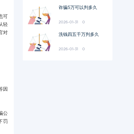
诈骗5万可以判多久
也可
2026-01-31
0
从轻
官对
洗钱四五千万判多久
2026-01-31
0
等因
骗公
下罚