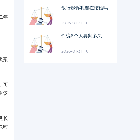
银行起诉我能在结婚吗
二年
2026-01-31
0
诈骗6个人要判多久
2026-01-31
0
类案
，可
争议
延长
决时