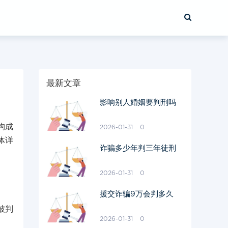
最新文章
影响别人婚姻要判刑吗
构成
2026-01-31
0
体详
诈骗多少年判三年徒刑
2026-01-31
0
援交诈骗9万会判多久
被判
2026-01-31
0