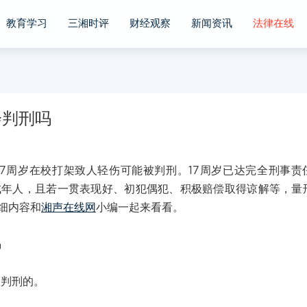
教育学习
三湘时评
财经观察
新闻资讯
法律在线
会判刑吗
7周岁在校打架致人轻伤可能被判刑。17周岁已达完全刑事责
成年人，且若一贯表现好、初犯偶犯、积极赔偿取得谅解等，量
细内容和
湘声在线网
小编一起来看看。
吗
判刑的。