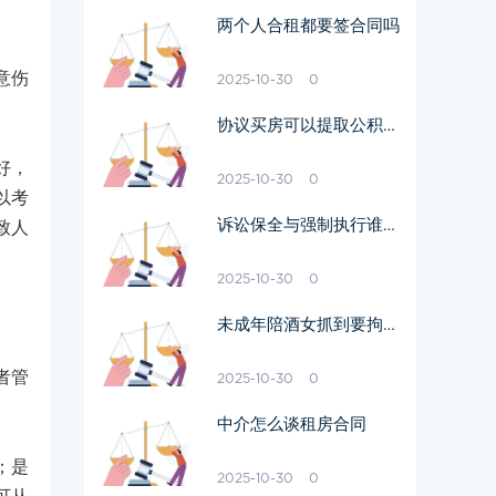
两个人合租都要签合同吗
意伤
2025-10-30
0
协议买房可以提取公积金
吗
好，
2025-10-30
0
以考
诉讼保全与强制执行谁前
致人
谁后
2025-10-30
0
未成年陪酒女抓到要拘留
吗
者管
2025-10-30
0
中介怎么谈租房合同
；是
2025-10-30
0