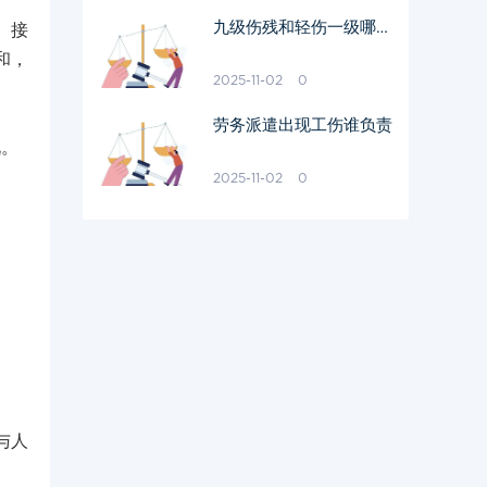
九级伤残和轻伤一级哪个
、接
严重
和，
2025-11-02
0
劳务派遣出现工伤谁负责
况。
2025-11-02
0
。
与人