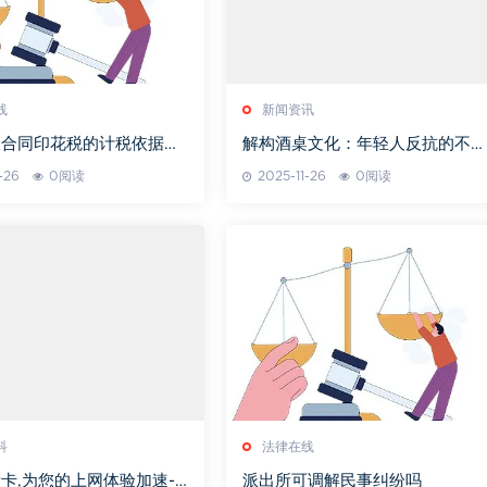
线
新闻资讯
险合同印花税的计税依据是
解构酒桌文化：年轻人反抗的不仅
的
是酒更是权力结构
-26
0阅读
2025-11-26
0阅读
科
法律在线
卡,为您的上网体验加速-
派出所可调解民事纠纷吗