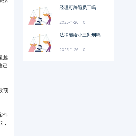
根据
经理可辞退员工吗
2025-11-26
0
法律能给小三判刑吗
2025-11-26
0
量越
自己
数额
案件
取，