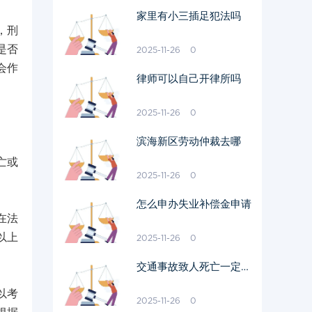
家里有小三插足犯法吗
，刑
是否
2025-11-26
0
会作
律师可以自己开律所吗
2025-11-26
0
滨海新区劳动仲裁去哪
亡或
2025-11-26
0
怎么申办失业补偿金申请
在法
以上
2025-11-26
0
交通事故致人死亡一定会
判刑吗
以考
2025-11-26
0