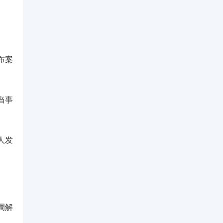
布案
当事
人发
调解