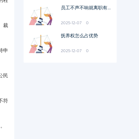
的程
员工不声不响就离职有工
资吗
2025-12-07
0
、裁
抚养权怎么占优势
持申
2025-12-07
0
公民
不符
由。