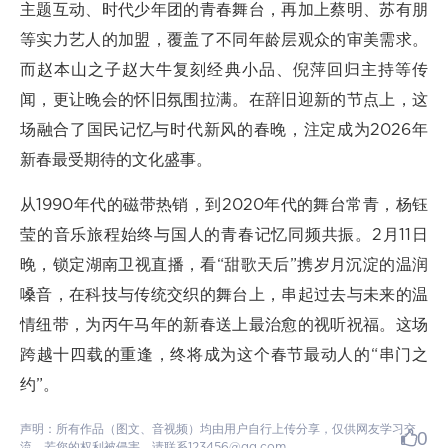
主题互动、时代少年团的青春舞台，再加上蔡明、苏有朋
等实力艺人的加盟，覆盖了不同年龄层观众的审美需求。
而赵本山之子赵大牛复刻经典小品、倪萍回归主持等传
闻，更让晚会的怀旧氛围拉满。在辞旧迎新的节点上，这
场融合了国民记忆与时代新风的春晚，注定成为2026年
新春最受期待的文化盛事。
从1990年代的磁带热销，到2020年代的舞台常青，杨钰
莹的音乐旅程始终与国人的青春记忆同频共振。2月11日
晚，锁定湖南卫视直播，看“甜歌天后”携岁月沉淀的温润
嗓音，在科技与传统交织的舞台上，串起过去与未来的温
情纽带，为丙午马年的新春送上最治愈的视听祝福。这场
跨越十四载的重逢，终将成为这个春节最动人的“串门之
约”。
声明：所有作品（图文、音视频）均由用户自行上传分享，仅供网友学习交
0
流。若您的权利被侵害，请联系123456@qq.com