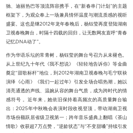
驰、迪丽热巴等顶流阵容携手，在“新春串门计划”的主题
框架下，为观众奉上一场兼具情怀温度与潮流质感的视听
盛宴。这也是继2012年龙年春晚后，杨钰莹再度登陆湖南
卫视春晚舞台，时隔十四载的回归，让无数网友直呼“青春
记忆DNA动了”。
作为华语乐坛的常青树，杨钰莹的舞台号召力从未褪色。
从上世纪九十年代《我不想说》《轻轻地告诉你》等金曲
奠定“甜歌标杆”地位，到2012年湖南卫视春晚与毛宁联袂
演绎《心雨》《我们一起过年》引发全场合唱热潮，她以
清亮通透的声线、温婉从容的舞台气质，成为跨时代的情
感符号 。近年来，她依旧保持着高频次的高质量舞台输
出：2025年中秋晚会表演时段收视登顶，带动湖南卫视
市场份额跃居省级卫视第一；跨年音乐盛典上翻唱《茶山
情歌》收获超7万点赞，“逆龄状态”与“不变甜嗓”持续引发