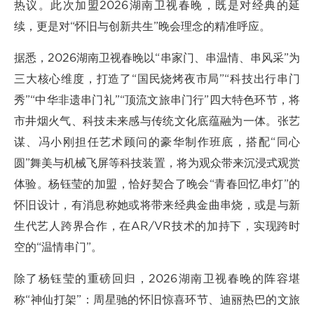
热议。此次加盟2026湖南卫视春晚，既是对经典的延
续，更是对“怀旧与创新共生”晚会理念的精准呼应。
据悉，2026湖南卫视春晚以“串家门、串温情、串风采”为
三大核心维度，打造了“国民烧烤夜市局”“科技出行串门
秀”“中华非遗串门礼”“顶流文旅串门行”四大特色环节，将
市井烟火气、科技未来感与传统文化底蕴融为一体。张艺
谋、冯小刚担任艺术顾问的豪华制作班底，搭配“同心
圆”舞美与机械飞屏等科技装置，将为观众带来沉浸式观赏
体验。杨钰莹的加盟，恰好契合了晚会“青春回忆串灯”的
怀旧设计，有消息称她或将带来经典金曲串烧，或是与新
生代艺人跨界合作，在AR/VR技术的加持下，实现跨时
空的“温情串门”。
除了杨钰莹的重磅回归，2026湖南卫视春晚的阵容堪
称“神仙打架”：周星驰的怀旧惊喜环节、迪丽热巴的文旅