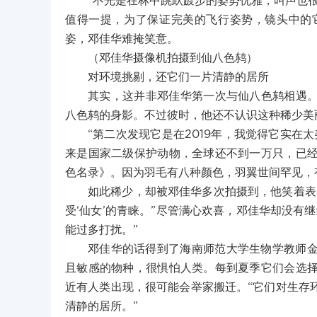
“不光是在林中跳跃踱步的姿势优雅，叫声也
值得一提，为了保证完美的飞行姿势，镜头中的
姿，邓佳华难掩笑意。
（邓佳华摄像机拍摄到仙八色鸫）
对环境挑剔，还它们一片清静的居所
其实，这并非邓佳华第一次与仙八色鸫相遇。
八色鸫的身影。不过彼时，他还不认识这种稀少美
“第二次发现它是在2019年，我觉得它实在
来是国家二级保护动物，全球还不到一万只，已
色名录》。因为羽毛有八种颜色，羽翼世间罕见，有
如此稀少，却被邓佳华多次拍摄到，他笑着表
受‘仙女’的青睐。”尽管满心欢喜，邓佳华却没有
能过多打扰。”
邓佳华的话得到了海南师范大学生物学教师
且敏感的物种，很惧怕人类。每到夏季它们会选
近有人类出现，很可能会举家搬迁。“它们对生存
清静的居所。”