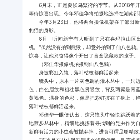
6月末，正是夏候鸟繁衍的季节。从2018
等待惊喜出现。今年邓佳华将拍摄地选择在湖南邵
今年3月23日，他将两台摄像机架在了邵阳
豹猫的身影。
6月，听闻新宁有人听到了只在喜玛拉山区
机。“虽然没有拍到熊猴，却意外拍到了仙八色鸫
惊喜，让他兴奋得像个开出了盲盒隐藏款的孩子。
（邓佳华摄像机拍摄到仙八色鸫）
身披彩虹入镜，落叶枯枝都鲜活起来
镜头中，原本一片灰色调的灌木丛中，一只
色，白色眉纹和粗壮黑色贯眼纹，背及两翼是青
黄褐色。满身的色彩，像是把彩虹披在了身上，
落叶枯枝都鲜活起来。
邓佳华一眼便认出，这只镜头中轻快跳跃着
地踱步丛林中，精细地挑拣着寻找到的昆虫作为
新鲜有活力的小虫会被抛弃掉，进食可谓足够精致