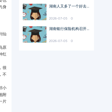
姿也
湖南人又多了一个好去
的身
处！汉寿同发野生动物世
界开园啦
2026-07-05
0
湖南银行保险机构召开联
到仙
席会议 纵深推进清廉金
融文化建设
2026-07-05
0
鸟原
种红
，很
，不
胆小
地附
一片