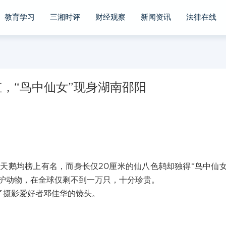
教育学习
三湘时评
财经观察
新闻资讯
法律在线
，“鸟中仙女”现身湖南邵阳
天鹅均榜上有名，而身长仅20厘米的仙八色鸫却独得“鸟中仙女
护动物，在全球仅剩不到一万只，十分珍贵。
了摄影爱好者邓佳华的镜头。