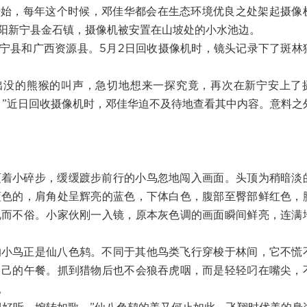
年开始，每年这个时候，邓佳华都会在生态环境优良之处架起摄像
阳新宁县金石镇，摄像机被安置在山坡处的小水池边。
新宁县和广西资源县。5月2日回收摄像机时，镜头记录下了斑林
出没的熊猴的叫声，急切地想来一探究竟，再次在新宁安上了
。”近日回收摄像机时，邓佳华迫不及待地查看其中内容。意料之
迈着小碎步，缓缓踱步前行的小鸟忽地闯入画面。头顶为稍暗淡
蓝色的，肩角处呈辉亮的蓝色，下体白色，腹部至臀部鲜红色，
艳而不俗。小家伙刚一入镜，原本灰色调的画面瞬间鲜亮，连满
的小鸟正是仙八色鸫。不同于其他鸟类飞行穿梭于林间，它不慌
自己的午餐。抓到猎物后也不会狼吞虎咽，而是轻轻叼在嘴尖，
。