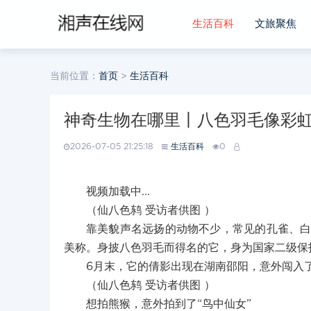
生活百科
文旅聚焦
当前位置：
首页
>
生活百科
神奇生物在哪里丨八色羽毛像彩虹
2026-07-05 21:25:18
生活百科
0
视频加载中...
（仙八色鸫 受访者供图 ）
靠美貌声名远扬的动物不少，常见的孔雀、白
美称。身披八色羽毛而得名的它，身为国家二级保
6月末，它的倩影出现在湖南邵阳，意外闯入
（仙八色鸫 受访者供图 ）
想拍熊猴，意外拍到了“鸟中仙女”