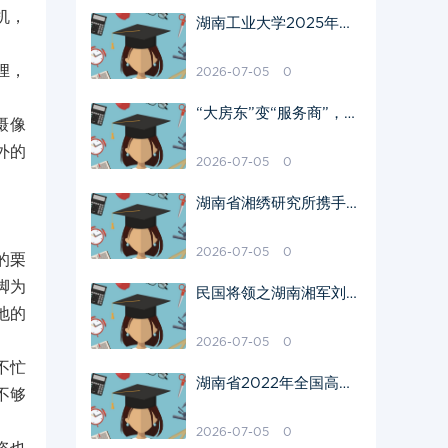
机，
湖南工业大学2025年信
息：招生人数、校区及费
用明细一览
狸，
2026-07-05
0
“大房东”变“服务商”，湖
摄像
南高桥大市场跑出“湘品
外的
出海”加速度
2026-07-05
0
湖南省湘绣研究所携手盘
子女人坊探索非遗保护传
承新模式
2026-07-05
0
的栗
脚为
民国将领之湖南湘军刘运
地的
乾
2026-07-05
0
不忙
湖南省2022年全国高校
不够
招生本科批次最全投档线
（建议收藏）
2026-07-05
0