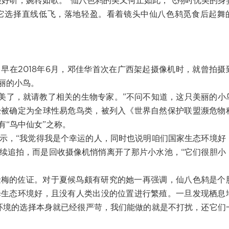
很好听，婉转如歌。”仙八色鸫的美又何止如此，飞翔时优美的身
它选择直线低飞，落地轻盈。看着镜头中仙八色鸫觅食后起舞
早在2018年6月，邓佳华首次在广西架起摄像机时，就曾拍摄
丽的小鸟。
太美了，就请教了相关的生物专家。”不问不知道，这只美丽的小
经被确定为全球性易危鸟类，被列入《世界自然保护联盟濒危物
“鸟中仙女”之称。
示，“我觉得我是个幸运的人，同时也说明咱们国家生态环境好
继续追拍，而是回收摄像机悄悄离开了那片小水池，“它们很胆小
金梅的佐证。对于夏候鸟颇有研究的她一再强调，仙八色鸫是个
择生态环境好，且没有人类出没的位置进行繁殖。一旦发现栖息
环境的选择本身就已经很严苛，我们能做的就是不打扰，还它们