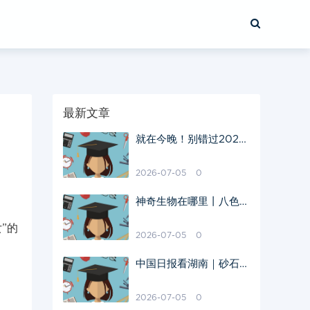
最新文章
就在今晚！别错过2025
最后一场流星雨，长沙这
些地点可以追
2026-07-05
0
神奇生物在哪里丨八色羽
毛像彩虹，“鸟中仙女”现
”的
身湖南邵阳
2026-07-05
0
中国日报看湖南｜砂石
入“画”绘就魅力山水奇境
2026-07-05
0