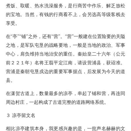
煮饭、取暖、热水洗澡服务，是行商苦中作乐、解乏放松
的宝地。当然，有钱的行商看不上，会另选高等级客栈去
享受。
在“亭”“铺”之外，还有“营”。“营”一般建在位置险要的关隘
之地，是军队屯垦的战略要地，一般是当地的政治、军事
中心，肩负维持当地治安的重任。秦始皇二十六年（公元
前２２１年）名将王翦平定江南，请设营浦县，获诏准。
营浦是秦朝屯垦戍边的重要军事据点，后发展为今天的道
县。
在潇贺古道上，数量最多的凉亭，串起了铺和营，再连同
周边村庄，一起构成了古道完整的道路网络系统。
３ 凉亭留文名
相比凉亭建筑本身，我更感兴趣的是，一批声名赫赫的文