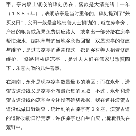
字。亭内墙上镶嵌的碑刻仍在，落款是大清光绪十一年
（１８８５年），表明该亭是当时重修的。碑刻提到了“兼
买义田”，义田一般是当地慈善人士捐助的，就在凉亭旁，
产出的粮食或蔬果免费供应路人，或拿出一部分给在凉亭
帮忙烧水、编织草鞋的当地乡亲做回报。双屋凉亭的修建
与维护，是过去凉亭的通常模式，都是乡村善人捐资修建
维护。“修路铺桥建凉亭”，是过去人们在儒家思想熏陶
下，乐意去做的几件善事。
在湖南，永州是现存凉亭数量最多的地区；而在永州，潇
贺古道沿线又是凉亭分布最密集的区域。不过，永州和潇
贺古道沿线的凉亭至今还没有确切数据。我在道县潇贺古
道沿线做田野调查，统计到的古凉亭有２９座。潇贺古道
的道路功能日渐荒废，许多凉亭也自生自灭，渐渐消失在
荒野中。