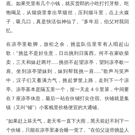
底。如果兜里有几个小钱，就买货郎的小吃打打牙祭。吃
饱喝足，从烟袋里拿出旱烟丝，压到烟斗里，点上火媒
子，吸几口，真是快活似神仙了。”多年后，伯父对我回
忆。
在凉亭里歇脚，放松之余，挑盐队伍里常有人唱起山
歌：“挑盐不是好生意，日出挑到日落西。何不在家砍柴
卖，三天和妹赶两圩……挑担不起望凉亭，望到凉亭歇一
肩。坐到凉亭望妹到，妹到帮我挑一肩……”歌声与笑声
中，汉子们又蓄满力气，挑起箩筐上路，走到下一个凉
亭。凉亭基本是隔五里一个，按一天走４０里算，中间要
在７座凉亭休息，最后一站在伙铺打尖住宿。伙铺就是集
镇（又叫“铺”）小客栈里价格便宜的大通铺。
“如果赶上坏天气，老天爷一直下大雨，黑天前赶不到下一
个伙铺，只能在凉亭里凑合睡一觉了。”在伯父这些挑盐人