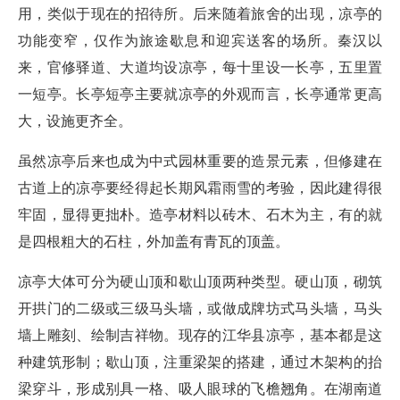
用，类似于现在的招待所。后来随着旅舍的出现，凉亭的
功能变窄，仅作为旅途歇息和迎宾送客的场所。秦汉以
来，官修驿道、大道均设凉亭，每十里设一长亭，五里置
一短亭。长亭短亭主要就凉亭的外观而言，长亭通常更高
大，设施更齐全。
虽然凉亭后来也成为中式园林重要的造景元素，但修建在
古道上的凉亭要经得起长期风霜雨雪的考验，因此建得很
牢固，显得更拙朴。造亭材料以砖木、石木为主，有的就
是四根粗大的石柱，外加盖有青瓦的顶盖。
凉亭大体可分为硬山顶和歇山顶两种类型。硬山顶，砌筑
开拱门的二级或三级马头墙，或做成牌坊式马头墙，马头
墙上雕刻、绘制吉祥物。现存的江华县凉亭，基本都是这
种建筑形制；歇山顶，注重梁架的搭建，通过木架构的抬
梁穿斗，形成别具一格、吸人眼球的飞檐翘角。在湖南道