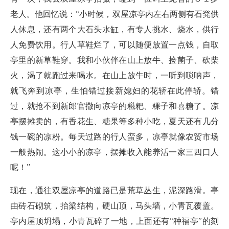
老人。他回忆说：“小时候，双屋凉亭内左右两侧有石凳供
人休息，还有两个大石头水缸，有专人挑水、烧水，供行
人免费饮用。行人草鞋烂了，可以随便放置一点钱，自取
亭里的新草鞋穿。我和小伙伴在山上放牛、捡菌子、砍柴
火，渴了就跑过来喝水。在山上放牛时，一听到唢呐声，
就飞奔到凉亭，生怕错过接新媳妇的花轿在此停轿。错
过，就抢不到新郎官撒向凉亭的糍粑、粿子和喜糖了。凉
亭摆摊卖的，有香花生、糖果等多种小吃，夏天还有几分
钱一碗的凉粉。每天过路的行人蛮多，凉亭就像农贸市场
一般热闹。这小小的凉亭，摆摊收入能养活一家三四口人
呢！”
现在，通往双屋凉亭的道路已是荒草丛生，泥深路滑。亭
由砖石砌筑，抬梁结构，硬山顶，马头墙，小青瓦覆盖。
亭内屋顶坍塌，小青瓦碎了一地，上面还有“种福亭”的刻