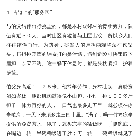
１ 古道上的“服务区”
与伯父结伴出行挑盐的，都是本村或邻村的青壮劳力，队
伍有近３０人。当时山区有猛兽与土匪出没，所以乡人们
往往结伴而行。为防身，挑盐人的扁担两端均装有铁钻
头，扁担挑箩筐的绳索打的是活结，遇到危险可快速取下
扁担，以应不测。途中躺下休息时，都是头枕扁担，护着
箩筐。
伯父身高近１．７５米。他常年劳作，身材壮实，肩膀宽
阔如案板，腿部肌肉鼓得像小山包。不过，挑１００多斤
担子，体力再好的人，一口气也最多走五里，就必须在凉
亭歇肩，一天下来顶多走三四十里。“渴了，喝一竹筒凉亭
提供的免费茶水；饿了，就买凉亭的稀饭吃。手抓碗底，
在嘴边一转，半碗稀饭进了肚；再一转，一碗稀饭就见了