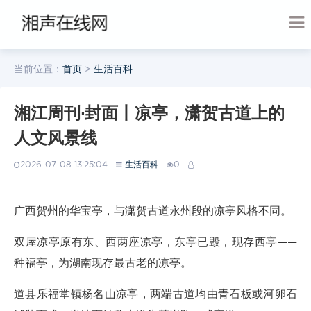
当前位置：
首页
>
生活百科
湘江周刊·封面丨凉亭，潇贺古道上的
人文风景线
2026-07-08 13:25:04
生活百科
0
广西贺州的华宝亭，与潇贺古道永州段的凉亭风格不同。
双屋凉亭原有东、西两座凉亭，东亭已毁，现存西亭——
种福亭，为湖南现存最古老的凉亭。
道县乐福堂镇杨名山凉亭，两端古道均由青石板或河卵石