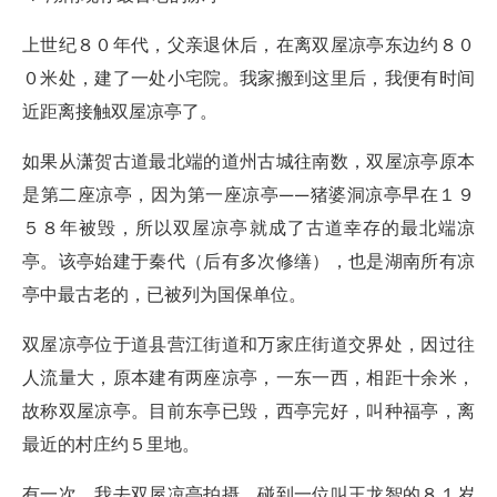
上世纪８０年代，父亲退休后，在离双屋凉亭东边约８０
０米处，建了一处小宅院。我家搬到这里后，我便有时间
近距离接触双屋凉亭了。
如果从潇贺古道最北端的道州古城往南数，双屋凉亭原本
是第二座凉亭，因为第一座凉亭——猪婆洞凉亭早在１９
５８年被毁，所以双屋凉亭就成了古道幸存的最北端凉
亭。该亭始建于秦代（后有多次修缮），也是湖南所有凉
亭中最古老的，已被列为国保单位。
双屋凉亭位于道县营江街道和万家庄街道交界处，因过往
人流量大，原本建有两座凉亭，一东一西，相距十余米，
故称双屋凉亭。目前东亭已毁，西亭完好，叫种福亭，离
最近的村庄约５里地。
有一次，我去双屋凉亭拍摄，碰到一位叫王龙智的８１岁