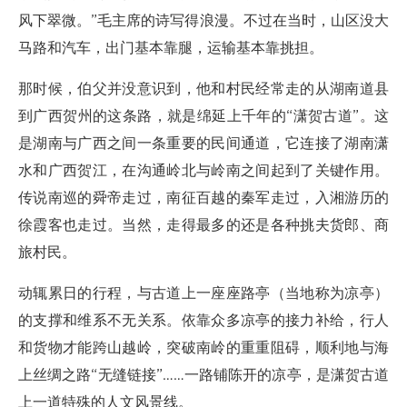
风下翠微。”毛主席的诗写得浪漫。不过在当时，山区没大
马路和汽车，出门基本靠腿，运输基本靠挑担。
那时候，伯父并没意识到，他和村民经常走的从湖南道县
到广西贺州的这条路，就是绵延上千年的“潇贺古道”。这
是湖南与广西之间一条重要的民间通道，它连接了湖南潇
水和广西贺江，在沟通岭北与岭南之间起到了关键作用。
传说南巡的舜帝走过，南征百越的秦军走过，入湘游历的
徐霞客也走过。当然，走得最多的还是各种挑夫货郎、商
旅村民。
动辄累日的行程，与古道上一座座路亭（当地称为凉亭）
的支撑和维系不无关系。依靠众多凉亭的接力补给，行人
和货物才能跨山越岭，突破南岭的重重阻碍，顺利地与海
上丝绸之路“无缝链接”……一路铺陈开的凉亭，是潇贺古道
上一道特殊的人文风景线。