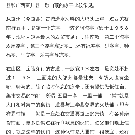
县和广西富川县，歇山顶的凉亭比较常见。
从道州（今道县）古城潇水河畔的大码头上岸，过西关桥
南行五里，是第一个凉亭——猪婆洞凉亭（毁于１９５８
年，现址为道县最大的农贸市场），往南数，第二个凉亭
双屋凉亭，第三个凉亭寡婆亭……还有福寿亭、过客亭、种
福亭、平安亭、乐善亭等凉亭。
在山区、丘陵穿行的古道，一般宽１米左右，最宽处不超
过１．５米，上面走的大部分都是挑夫，有钱人也有坐
轿、骑马的。除了临时休息的凉亭，还有提供做饭住宿、
集市交易的“铺”。所谓“五里一亭，十里一铺”，“铺”就是
人口相对集中的集镇。道县与江华县交界的火烧铺（即今
祥霖铺镇），就是一座处在交通要道上的集镇，有各种杂
货铺面，更多是供过往行商歇息的伙铺。伯父他们晚上住
的，就是这样的伙铺。这种伙铺是大通铺，很便宜，还有