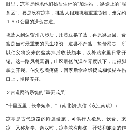
眼里，凉亭是维系他们挑盐生计的“加油站”，路途上的“服
务区”。要是没有凉亭，挑盐人很难挑着重重货物，走完约
１５０公里的潇贺古道。
挑盐人到达贺州八步后，用黄豆换了盐，再原路返回。食
盐是当时最重要的民生物资，道县不产盐，盐价昂贵，所
以伯父将换来的盐卖掉后收获颇丰，以补贴家里日常开
销。这一路风餐露宿，山区最低气温在零度以下，走得脚
掌会开裂。伯父忍着疼痛，回家后拿冷饭捣成糊状糊在伤
口上，慢慢养好。
２古道网络系统的“重要成员”
“十里五里，长亭短亭。”（南北朝·庾信《哀江南赋》）
凉亭是古代道路的附属设施，可供行人歇息、饮食、乘
凉，又称茶亭。秦汉时，凉亭兼有邮递、驿站和旅舍的作