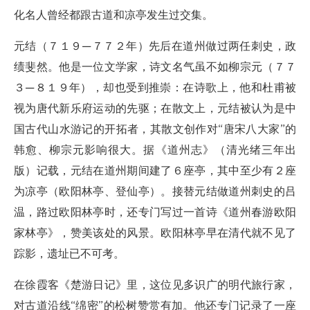
化名人曾经都跟古道和凉亭发生过交集。
元结（７１９—７７２年）先后在道州做过两任刺史，政
绩斐然。他是一位文学家，诗文名气虽不如柳宗元（７７
３—８１９年），却也受到推崇：在诗歌上，他和杜甫被
视为唐代新乐府运动的先驱；在散文上，元结被认为是中
国古代山水游记的开拓者，其散文创作对“唐宋八大家”的
韩愈、柳宗元影响很大。据《道州志》（清光绪三年出
版）记载，元结在道州期间建了６座亭，其中至少有２座
为凉亭（欧阳林亭、登仙亭）。接替元结做道州刺史的吕
温，路过欧阳林亭时，还专门写过一首诗《道州春游欧阳
家林亭》，赞美该处的风景。欧阳林亭早在清代就不见了
踪影，遗址已不可考。
在徐霞客《楚游日记》里，这位见多识广的明代旅行家，
对古道沿线“绵密”的松树赞赏有加。他还专门记录了一座