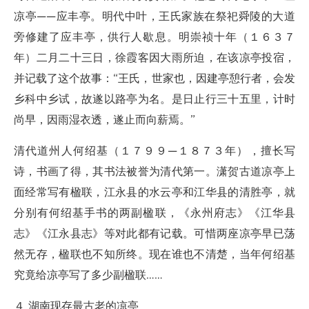
凉亭——应丰亭。明代中叶，王氏家族在祭祀舜陵的大道
旁修建了应丰亭，供行人歇息。明崇祯十年（１６３７
年）二月二十三日，徐霞客因大雨所迫，在该凉亭投宿，
并记载了这个故事：“王氏，世家也，因建亭憩行者，会发
乡科中乡试，故遂以路亭为名。是日止行三十五里，计时
尚早，因雨湿衣透，遂止而向薪焉。”
清代道州人何绍基（１７９９—１８７３年），擅长写
诗，书画了得，其书法被誉为清代第一。潇贺古道凉亭上
面经常写有楹联，江永县的水云亭和江华县的清胜亭，就
分别有何绍基手书的两副楹联，《永州府志》《江华县
志》《江永县志》等对此都有记载。可惜两座凉亭早已荡
然无存，楹联也不知所终。现在谁也不清楚，当年何绍基
究竟给凉亭写了多少副楹联……
４ 湖南现存最古老的凉亭