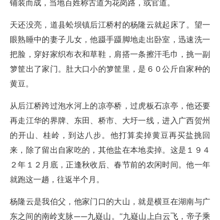
铺装而成，当地百姓称古道为花岗路，或官道。
天还没亮，道县蚣坝镇后江桥村的杨隆云就起床了。望一
眼熟睡中的妻子儿女，他蹑手蹑脚地走出卧室，迅速洗一
把脸，穿好家织布衣和草鞋，肩搭一条擦汗毛巾，挑一副
箩筐出了家门。肚大口小的箩筐里，是６０公斤自家种的
黄豆。
从后江桥跨过泡水河上的凉亭桥，过虎板石凉亭，他还要
再走江华的界牌、东田、桥市、大圩一线，进入广西贺州
的开山、桂岭，到达八步。他打算卖掉黄豆再买盐挑回
来，除了留出自家吃的，其他盐在本地卖掉。这是１９４
２年１２月底，正逢秋收后、春节前的农闲时间。他一年
就跑这一趟，往返半个月。
杨隆云是我伯父，他家门口的大山，就是横亘在湖南与广
东之间的南岭支脉——九嶷山。“九嶷山上白云飞，帝子乘