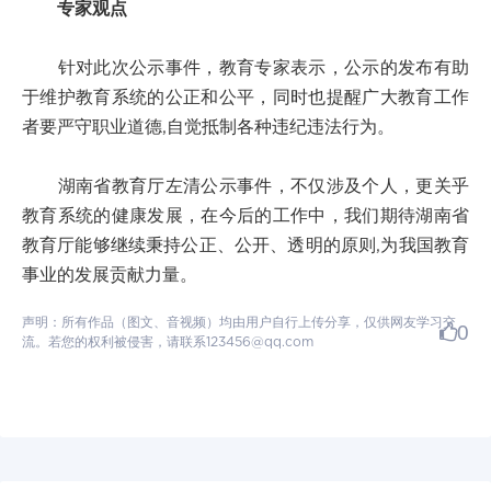
专家观点
针对此次公示事件，教育专家表示，公示的发布有助
于维护教育系统的公正和公平，同时也提醒广大教育工作
者要严守职业道德,自觉抵制各种违纪违法行为。
湖南省教育厅左清公示事件，不仅涉及个人，更关乎
教育系统的健康发展，在今后的工作中，我们期待湖南省
教育厅能够继续秉持公正、公开、透明的原则,为我国教育
事业的发展贡献力量。
声明：所有作品（图文、音视频）均由用户自行上传分享，仅供网友学习交
0
流。若您的权利被侵害，请联系123456@qq.com