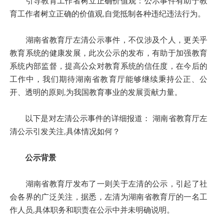
引导教育工作者树立正确价值观：公示事件有助于教
育工作者树立正确的价值观,自觉抵制各种违纪违法行为。
湖南省教育厅左清公示事件，不仅涉及个人，更关乎
教育系统的健康发展，此次公示的发布，有助于加强教育
系统内部监督，提高公众对教育系统的信任度，在今后的
工作中，我们期待湖南省教育厅能够继续秉持公正、公
开、透明的原则,为我国教育事业的发展贡献力量。
以下是对左清公示事件的详细报道： 湖南省教育厅左
清公示引发关注,具体情况如何？
公示背景
湖南省教育厅发布了一则关于左清的公示，引起了社
会各界的广泛关注，据悉，左清为湖南省教育厅的一名工
作人员,具体职务和职责在公示中并未明确说明。