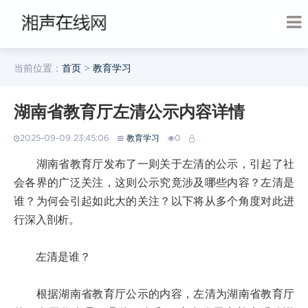
当前位置：
首页
>
教育学习
湖南省教育厅左清公示内容详情
2025-09-09 23:45:06
教育学习
0
湖南省教育厅发布了一则关于左清的公示，引起了社
会各界的广泛关注，这则公示究竟涉及哪些内容？左清是
谁？为何会引起如此大的关注？以下将从多个角度对此进
行深入剖析。
左清是谁？
根据湖南省教育厅公示的内容，左清为湖南省教育厅