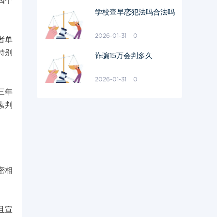
四个
学校查早恋犯法吗合法吗
2026-01-31
0
者单
特别
诈骗15万会判多久
2026-01-31
0
三年
素判
密相
且宣