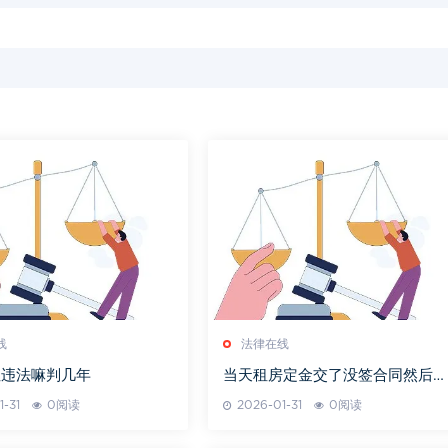
线
法律在线
性违法嘛判几年
当天租房定金交了没签合同然后可
以退吗
1-31
0阅读
2026-01-31
0阅读