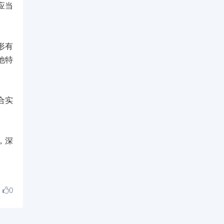
应当
形有
他特
合实
，深
0