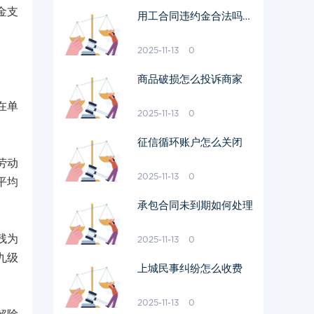
金支
用工合同违约金合法吗怎
么算赔偿标准
2025-11-13
0
商品破损怎么投诉商家
在单
2025-11-13
0
征信循环账户怎么关闭
劳动
2025-11-13
0
平均
承包合同未到期如何处理
残为
2025-11-13
0
九级
上城民事纠纷怎么收费
2025-11-13
0