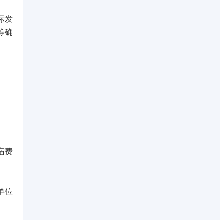
际发
等确
宿费
单位