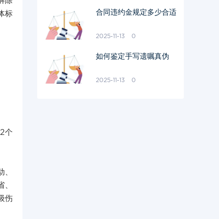
解除
合同违约金规定多少合适
体标
2025-11-13
0
如何鉴定手写遗嘱真伪
2025-11-13
0
2个
动、
省、
级伤