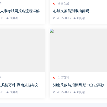
习
法律在线
育人事考试网报名流程详解
心脏支架能刑事拘留吗
-13
0阅读
2025-11-13
0阅读
科
生活百科
,风情万种-湖南旅游与文
湖南采购与招标网,助力企业高效
与采购与招标活动-操作指南与技
-13
0阅读
2025-11-13
0阅读