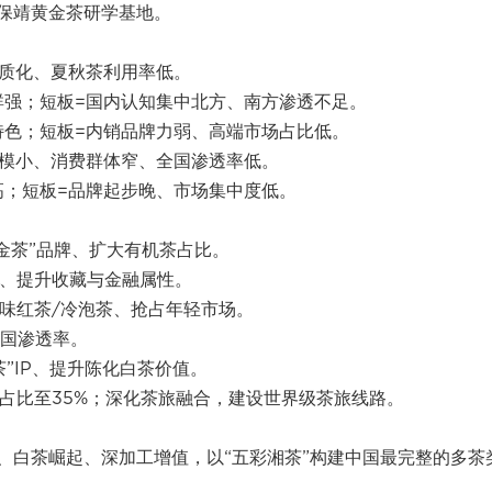
保靖黄金茶研学基地。
同质化、夏秋茶利用率低。
群强；短板=国内认知集中北方、南方渗透不足。
特色；短板=内销品牌力弱、高端市场占比低。
规模小、消费群体窄、全国渗透率低。
高；短板=品牌起步晚、市场集中度低。
黄金茶”品牌、扩大有机茶占比。
品、提升收藏与金融属性。
果味红茶/冷泡茶、抢占年轻市场。
全国渗透率。
茶”IP、提升陈化白茶价值。
值占比至35%；深化茶旅融合，建设世界级茶旅线路。
、白茶崛起、深加工增值，以“五彩湘茶”构建中国最完整的多茶