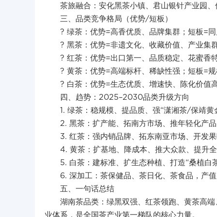
茶旅融合：安化黑茶小镇、君山银针产业园、
三、品类竞争格局（优势/短板）
? 绿茶：优势=高香优质、品牌集群；短板=
? 黑茶：优势=非遗文化、收藏价值、产业集
? 红茶：优势=出口第一、品质稳定、花蜜香
? 黄茶：优势=高端标杆、稀缺性强；短板=
? 白茶：优势=生态优质、增速快、陈化价值
四、趋势：2025–2030品类升级方向
1. 绿茶：稳规模、提品质、强“潇湘茶/保靖
2. 黑茶：扩产能、拓南方市场、推年轻化产
3. 红茶：强内销品牌、拓东南亚市场、开发
4. 黄茶：扩基地、降成本、推大众款、提升
5. 白茶：建标准、扩生态种植、打造“桑植白
6. 深加工：茶保健品、茶日化、茶食品，产
五、一句话总结
湖南茶品类：绿黑双强、红茶领跑、黄茶高端
业体系，是全国茶产业第一梯队的核心力量。