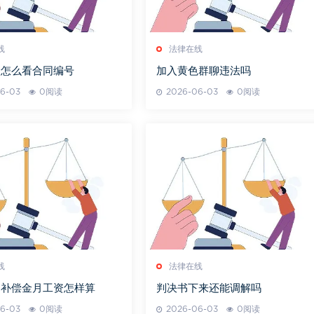
线
法律在线
介怎么看合同编号
加入黄色群聊违法吗
6-03
0阅读
2026-06-03
0阅读
线
法律在线
同补偿金月工资怎样算
判决书下来还能调解吗
6-03
0阅读
2026-06-03
0阅读