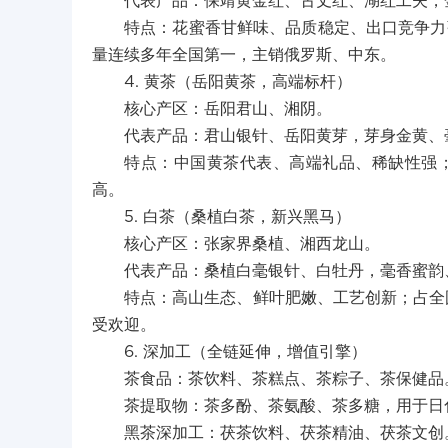
代表产品：保靖黄金红、古丈红、湖红工夫，
特点：花蜜香甘鲜味、品质稳定、出口竞争力强；
量连续多年全国第一，主销俄罗斯、中东。
4. 黄茶（岳阳黄茶，高端标杆）
核心产区：岳阳君山、湘阴。
代表产品：君山银针、岳阳黄芽，芽身金黄、
特点：中国黄茶代表、高端礼品、稀缺性强；“
高。
5. 白茶（桑植白茶，新兴黑马）
核心产区：张家界桑植、湘西龙山。
代表产品：桑植白毫银针、白牡丹，毫香蜜韵
特点：高山生态、鲜叶肥嫩、工艺创新；占全国
受欢迎。
6. 深加工（全链延伸，增值引擎）
茶食品：茶饮料、茶糕点、茶粽子、茶保健品
茶提取物：茶多酚、茶氨酸、茶多糖，用于日
黑茶深加工：茯茶饮料、茯茶精油、茯茶文创