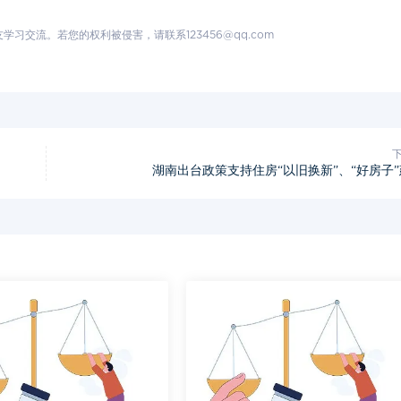
交流。若您的权利被侵害，请联系123456@qq.com
湖南出台政策支持住房“以旧换新”、“好房子