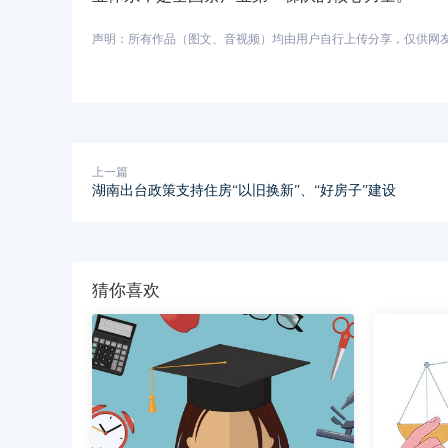
声明：所有作品（图文、音视频）均由用户自行上传分享，仅供网友学习
上一篇
湖南出台政策支持住房“以旧换新”、“好房子”建设
猜你喜欢