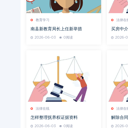
教育学习
法律在
南县新教育局长上任新举措
买房中
2026-06-03
0阅读
2026-0
法律在线
法律在
怎样整理抚养权证据资料
解除合
2026-06-03
0阅读
2026-0