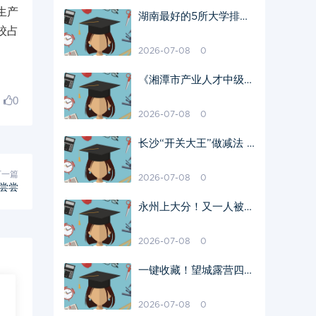
生产
湖南最好的5所大学排
校占
名！硬核实力全解析
2026-07-08
0
《湘潭市产业人才中级及
以下职称专场评审试点方
0
案》印发
2026-07-08
0
长沙“开关大王”做减法 1
元“清仓”子公司 拟更名
长高电气
下一篇
2026-07-08
0
尝尝
永州上大分！又一人被
查，永州师专附小校长尹
金艳落马
2026-07-08
0
一键收藏！望城露营四大
宝藏地，建议马上出发
2026-07-08
0