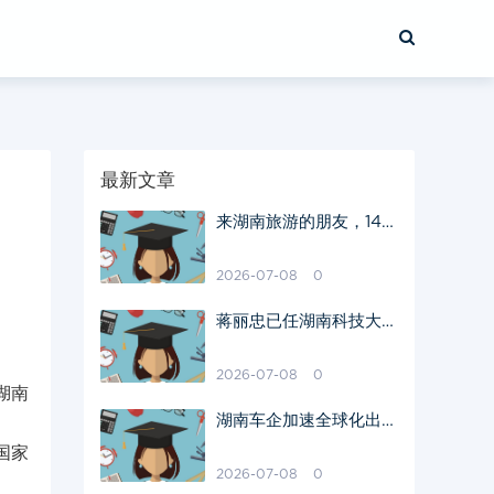
最新文章
来湖南旅游的朋友，14市
州的这些特产你得去尝尝
2026-07-08
0
蒋丽忠已任湖南科技大学
党委书记
2026-07-08
0
湖南
湖南车企加速全球化出
海：今年前4个月出口汽
国家
车8.7万辆
2026-07-08
0