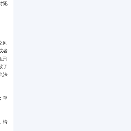
对犯
之间
或者
担刑
致了
么法
；至
，请