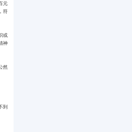
百元
，符
织或
精神
公然
不到