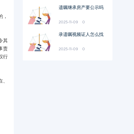
遗嘱继承房产要公示吗
的，
2025-11-09
0
录遗嘱视频证人怎么找
令其
事责
2025-11-09
0
权行
在、