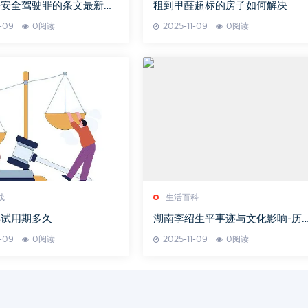
害安全驾驶罪的条文最新版
租到甲醛超标的房子如何解决
么
1-09
0阅读
2025-11-09
0阅读
线
生活百科
年试用期多久
湖南李绍生平事迹与文化影响-历
人物深度解析
1-09
0阅读
2025-11-09
0阅读