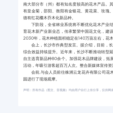
南大部分市（州）都有知名度较高的花木产品。
有皇金菊，邵阳、衡阳有金银花、黄花菜、玫瑰
德有红花檵木乔木化新品种。
下阶段，全省林业系统将不断优化花木产业
育花木新产业新业态，传承繁荣中国花文化，建
2030年，花木种植面积稳定在140万亩左右，花
会上，长沙市作典型发言。据介绍，目前，长沙
综合效益持续提升。近年来，长沙不断推动转型
自主选育新品种80余个。加强花木品牌建设，拓
活动，年吸引游客超百万人次。整合新媒体宣传资
会前,与会人员前往株洲云龙花卉有限公司花
园进行了现场观摩。
声明：所有作品（图文、音视频）均由用户自行上传分享，仅供网友学习