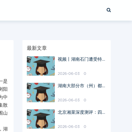
最新文章
视频丨湖南石门遭受特大
洪水袭击 救援持续进行
中
2026-06-03
0
一是
湖南大部分市（州）都有
浏阳
知名度较高的花木产品
为中
2026-06-03
0
集散
北京湘菜深度测评：四家
围山
口碑好店，藏在驻京办里
的这家最懂湖南味
2026-06-03
0
，湖